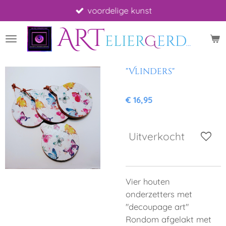
voordelige kunst
Ga
direct
ART
naar
elier
G
erdah
*
A
de
hoofdinhoud
"Vlinders"
€ 16,95
Uitverkocht
Vier houten
onderzetters met
"decoupage art"
Rondom afgelakt met