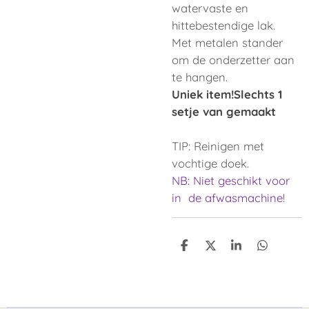
watervaste en
hittebestendige lak.
Met metalen stander
om de onderzetter aan
te hangen.
Uniek item!Slechts 1
setje van gemaakt
TIP: Reinigen met
vochtige doek.
NB: Niet geschikt voor
in de afwasmachine!
D
D
S
D
e
e
h
e
l
e
a
l
e
l
r
e
n
e
n