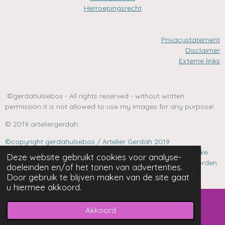
Herroepingsrecht
Privacystatement
Disclaimer
Externe links
©gerdahulsebos - All rights reserved - without written
permission it is not allowed to use my images for any purpose!
© 2019 arteliergerdah
©copyright gerdahulsebos / Artelier Gerdah 2019
Niets van deze website mag zonder uitdrukkelijke schriftelijke
Deze website gebruikt cookies voor analyse-
toestemming van auteur gekopieerd, verspreid, gedrukt worden
doeleinden en/of het tonen van advertenties.
voor welk doel dan ook.
Door gebruik te blijven maken van de site gaat
u hiermee akkoord.
Akkoord
E-mailadres
Facebook