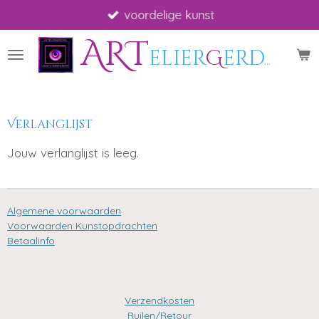
voordelige kunst
Ga
direct
ART
naar
elier
G
erdah
*
A
de
hoofdinhoud
Verlanglijst
Jouw verlanglijst is leeg.
Algemene voorwaarden
Voorwaarden Kunstopdrachten
Betaalinfo
Verzendkosten
Ruilen/Retour