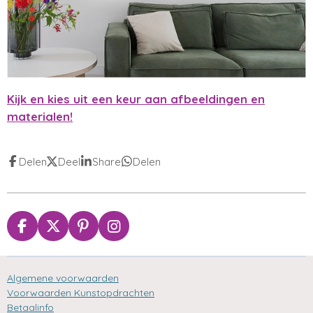
Kijk en kies uit een keur aan afbeeldingen en
materialen!
Delen
Deel
Share
Delen
F
X
P
I
a
i
n
c
n
s
e
t
t
Algemene voorwaarden
b
e
a
Voorwaarden Kunstopdrachten
o
r
g
Betaalinfo