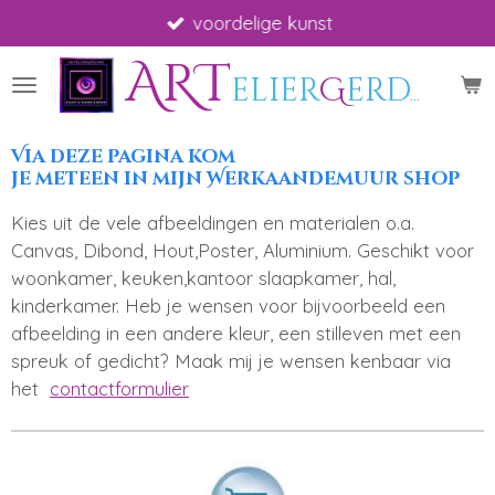
voordelige kunst
Ga
direct
ART
naar
elier
G
erdah
*
A
de
hoofdinhoud
Via deze pagina kom
je meteen in mijn Werkaandemuur
shop
Kies uit de vele afbeeldingen en materialen o.a.
Canvas, Dibond, Hout,Poster, Aluminium. Geschikt voor
woonkamer, keuken,kantoor slaapkamer, hal,
kinderkamer. Heb je wensen voor bijvoorbeeld een
afbeelding in een andere kleur, een stilleven met een
spreuk of gedicht? Maak mij je wensen kenbaar via
het
contactformulier