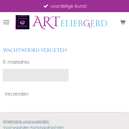
voordelige kunst
Ga
direct
ART
naar
elier
G
erdah
*
A
de
hoofdinhoud
Wachtwoord vergeten
E-mailadres
Verzenden
Algemene voorwaarden
Voorwaarden Kunstopdrachten