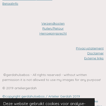
Betaalinfo
Verzendkosten
Ruilen/Retour
Herroepingsrecht
Privacystatement
Disclaimer
Externe links
©gerdahulsebos - All rights reserved - without written
permission it is not allowed to use my images for any purpose!
© 2019 arteliergerdah
©copyright gerdahulsebos / Artelier Gerdah 2019
Niets van deze website mag zonder uitdrukkelijke schriftelijke
Deze website gebruikt cookies voor analyse-